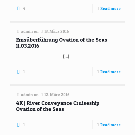
4
Read more
admin
on
13. März 2016
Emsüberführung Ovation of the Seas
11.03.2016
[…]
1
Read more
admin
on
12. März 2016
4K | River Conveyance Cruiseship
Ovation of the Seas
1
Read more