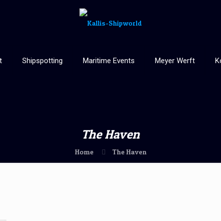
t
Shipspotting
Maritime Events
Meyer Werft
K
The Haven
Home
The Haven