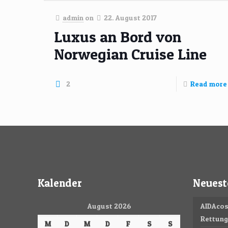
admin
on
22. August 2017
Luxus an Bord von
Norwegian Cruise Line
2
Read more
Kalender
Neuest
August 2026
AIDAcos
Rettun
M
D
M
D
F
S
S