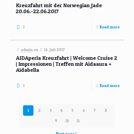
Kreuzfahrt mit der Norwegian Jade
20.06.-22.06.2017
1
Read more
admin
on
16. Juli 2017
AIDAperla Kreuzfahrt | Welcome Cruise 2
| Impressionen | Treffen mit Aidaaura +
Aidabella
1
Read more
1
2
3
4
5
6
7
8
9
10
11
Next page