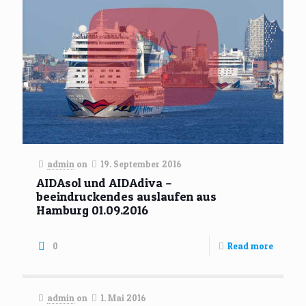
admin
on
19. September 2016
AIDAsol und AIDAdiva –
beeindruckendes auslaufen aus
Hamburg 01.09.2016
0
Read more
admin
on
1. Mai 2016