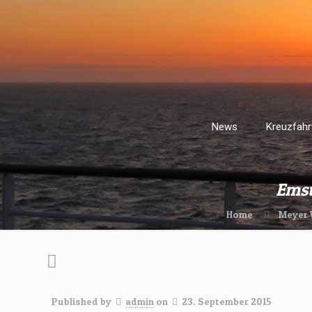
News
Kreuzfahr
Emsü
Home
Meyer 
Published by
admin
on
23. September 2015