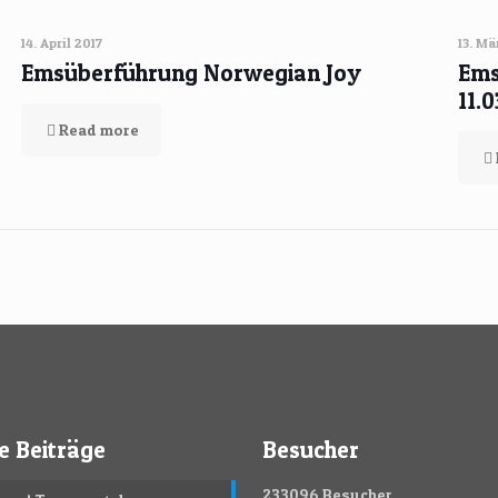
14. April 2017
13. Mä
Emsüberführung Norwegian Joy
Ems
11.
Read more
e Beiträge
Besucher
233096
Besucher