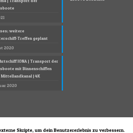
ma | Transport der
gsboote
021
ises; weitere
erschiff-Treffen geplant
st 2020
hrtschiff IONA | Transport der
sboote mit Binnenschiffen
Mittellandkanal | 4K
ruar 2020
externe Skripte, um dein Benutzererlebnis zu verbessern.