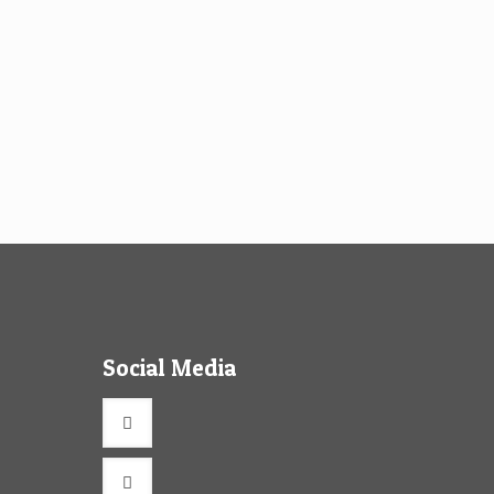
16
17
18
Next page
Social Media