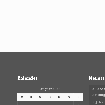
Prev page
1
2
3
Kalender
Neuest
August 2026
AIDAcos
Rettun
M
D
M
D
F
S
S
3. Juli 2
1
2