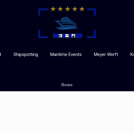
t
Shipspotting
Maritime Events
Meyer Werft
K
Home
Published by
admin