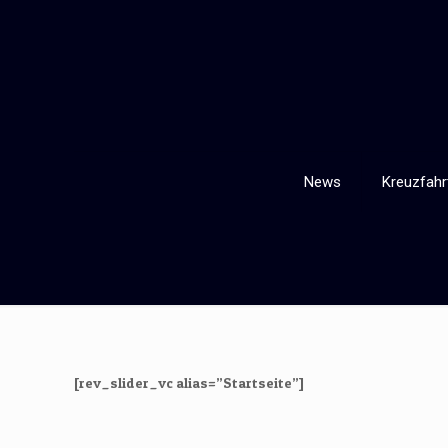
News
Kreuzfahr
[rev_slider_vc alias=”Startseite”]
15. Mai 2014