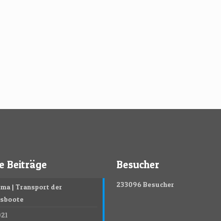
4
5
6
7
8
9
10
11
12
13
14
15
e Beiträge
Besucher
233096
Besucher
ma | Transport der
gsboote
021