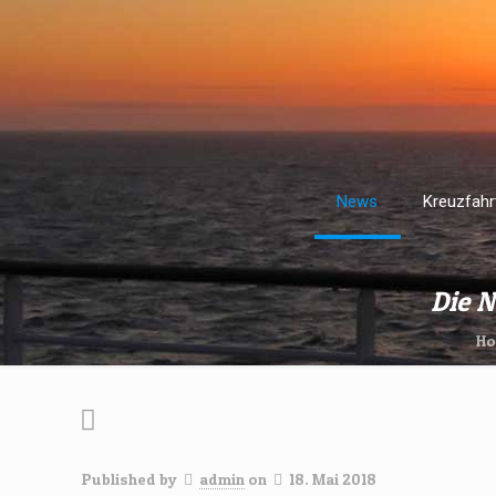
News
Kreuzfahr
Die 
H
Published by
admin
on
18. Mai 2018