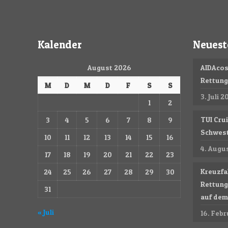
Kalender
Neuest
August 2026
AIDAcos
Rettun
M
D
M
D
F
S
S
3. Juli 2
1
2
TUI Cru
3
4
5
6
7
8
9
Schwest
10
11
12
13
14
15
16
4. Augu
17
18
19
20
21
22
23
Kreuzfa
24
25
26
27
28
29
30
Rettung
31
auf dem 
« Juli
16. Feb