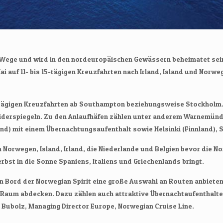
ue Wege und wird in den nordeuropäischen Gewässern beheimatet sei
ai auf 11- bis 15-tägigen Kreuzfahrten nach Irland, Island und Nor
5-tägigen Kreuzfahrten ab Southampton beziehungsweise Stockholm. 
s widerspiegeln. Zu den Anlaufhäfen zählen unter anderem Warnemün
sland) mit einem Übernachtungsaufenthalt sowie Helsinki (Finnland
orwegen, Island, Irland, die Niederlande und Belgien bevor die No
bst in die Sonne Spaniens, Italiens und Griechenlands bringt.
 Bord der Norwegian Spirit eine große Auswahl an Routen anbieten 
aum abdecken. Dazu zählen auch attraktive Übernachtaufenthalte in
n Bubolz, Managing Director Europe, Norwegian Cruise Line.