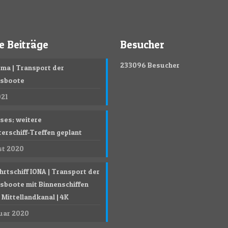
e Beiträge
Besucher
233096
Besucher
ma | Transport der
gsboote
021
ises; weitere
erschiff-Treffen geplant
st 2020
hrtschiff IONA | Transport der
sboote mit Binnenschiffen
Mittellandkanal | 4K
ruar 2020